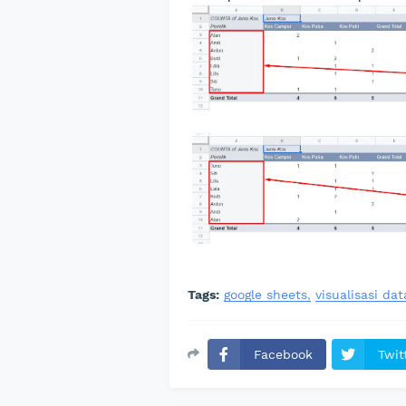
Tags:
google sheets
visualisasi dat
Facebook
Twit