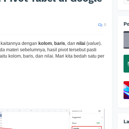
Po
0
t kaitannya dengan
kolom
,
baris
, dan
nilai
(
value
).
da materi sebelumnya, hasil pivot tersebut pasti
tu kolom, baris, dan nilai. Mari kita bedah satu per
La