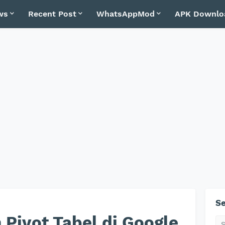
ws
Recent Post
WhatsAppMod
APK Downlo
Se
 Pivot Tabel di Google