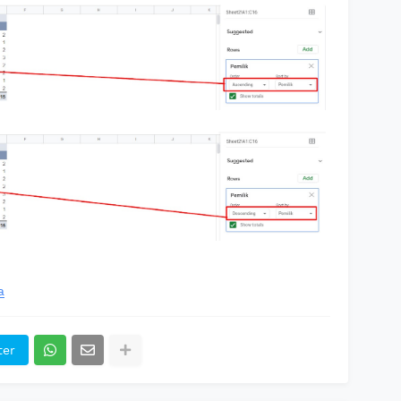
a
ter