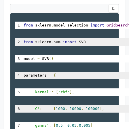
from
 sklearn
.
model_selection 
import
GridSearc
from
 sklearn
.
svm 
import
 SVR
model 
=
 SVR
()
parameters 
=
{
'kernel'
:
[
'rbf'
],
'C'
:
[
1000
,
10000
,
100000
],
'gamma'
:
[
0.5
,
0.05
,
0.005
]