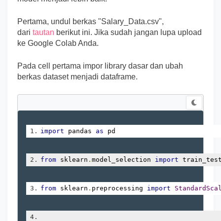
Pertama, undul berkas "Salary_Data.csv",
dari
tautan
berikut ini. Jika sudah jangan lupa upload
ke Google Colab Anda.
Pada cell pertama impor library dasar dan ubah
berkas dataset menjadi dataframe.
import
 pandas 
as
 pd
from
 sklearn
.
model_selection 
import
 train_tes
from
 sklearn
.
preprocessing 
import
StandardSca