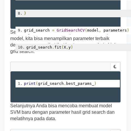
}
grid_search 
=
GridSearchCV
(
model
,
 parameters
)
Setelah grid search mencari parameter terbaik pada
model, kita bisa menampilkan parameter terbaik
dengan memanggil atribut best_params_ dari objek
grid_search
.
fit
(
X
,
y
)
grid search.
print
(
grid_search
.
best_params_
)
Selanjutnya Anda bisa mencoba membuat model
SVM baru dengan parameter hasil grid search dan
melatihnya pada data.