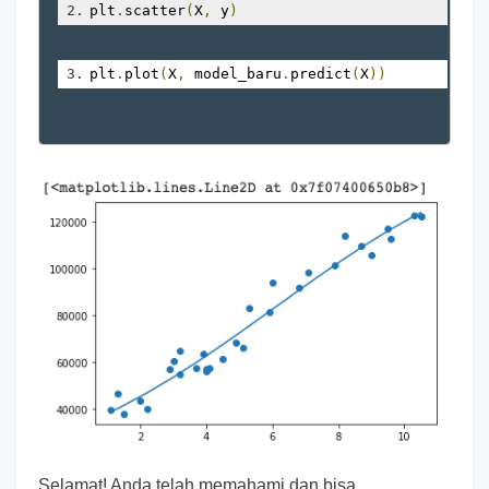
plt
.
scatter
(
X
,
 y
)
plt
.
plot
(
X
,
 model_baru
.
predict
(
X
))
Selamat! Anda telah memahami dan bisa