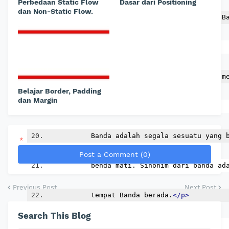
Perbedaan Static Flow
Dasar dari Positioning
dan Non-Static Flow.
<p>
Berdasarkan filosofi Sunda, kata B
           merupakan
           kalimat sakral dan luhur karena m
Belajar Border, Padding
dan Margin
           bersaksi.
           Banda adalah segala sesuatu yang 
*
Post a Comment (0)
           benda mati. Sinonim dari banda ad
Previous Post
Next Post
           tempat Banda berada.
</p>
Search This Blog