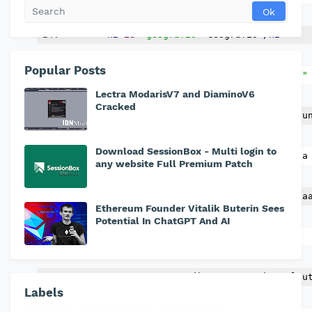
<h2
id
=
"geografis"
>
Geografis
</h2>
Popular Posts
<img
src
=
"assets/image/geografis.jpg"
Lectra ModarisV7 and DiaminoV6
Cracked
<p>
Kota Bandung dikelilingi oleh pegu
Download SessionBox - Multi login to
           raksasa,[9] secara geografis kota
any website Full Premium Patch
           ketinggian ±768 m di atas permuka
Ethereum Founder Vitalik Buterin Sees
Potential In ChatGPT And AI
           ketinggian
           1.050 meter di atas permukaan lau
Labels