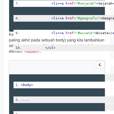
<li><a
href
=
"#sejarah"
>
Sejarah
<li><a
href
=
"#geografis"
>
Geogr
<li><a
href
=
"#wisata"
>
Wisata
</
Kemudian pada konten copyright (konten paragraf
paling akhir pada sebuah body) yang kita tambahkan
sebelumnya, masukkan konten tersebut ke dalam
</ul>
elemen
<footer>
.
</nav>
</header>
<body>
.....
....
</body>