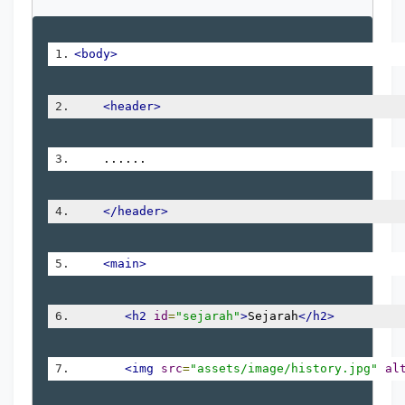
<body>
<header>
    ......
</header>
<main>
<h2
id
=
"sejarah"
>
Sejarah
</h2>
<img
src
=
"assets/image/history.jpg"
al