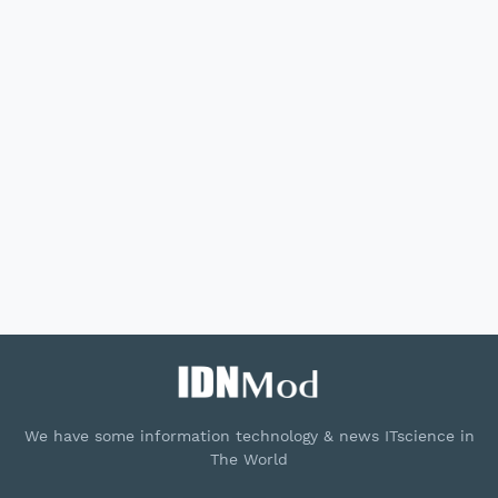
<p>
Memiliki beberapa teleskop, antara
           Cassegrain
           GOTO, dan Teleskop Surya. Refrakt
           Benda
           ini diletakkan pada atap kubah se
           Bosscha boleh dikunjungi oleh sia
We have some information technology & news ITscience in
           menggunakan teleskop Zeiss, wajib
The World