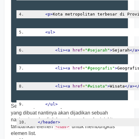
<p>
Kota metropolitan terbesar di Prov
<ul>
<li><a
href
=
"#sejarah"
>
Sejarah
</a
<li><a
href
=
"#geografis"
>
Geografi
<li><a
href
=
"#wisata"
>
Wisata
</a><
</ul>
Sebelumnya, kita mengetahui bahwa elemen list
yang dibuat nantinya akan dijadikan sebuah
navigasi, maka di dalam elemen header ini, kita
</header>
tambahkan elemen
<nav>
untuk membungkus
elemen list.