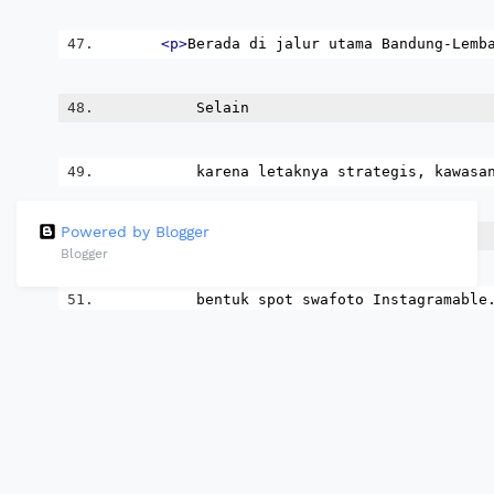
<p>
Berada di jalur utama Bandung-Lemb
           Selain
           karena letaknya strategis, kawasa
Powered by Blogger
           dalam
Blogger
           bentuk spot swafoto Instagramable
<h3>
Observatorium Bosscha
</h3>
<img
src
=
"assets/image/bosscha.jpg"
a