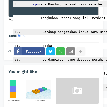
<p>
Kata Bandung berasal dari kata bend
           Tangkuban Parahu yang lalu membent
Maka struktur body pada HTML menjadi seperti ini:
           Bandung mengatakan bahwa nama Ban
Tags:
html
           diikat
Facebook
           berdampingan yang disebut perahu 
You might like
           melayari Ci Tarum dalam mencari t
           menggantikan ibu kota yang lama d