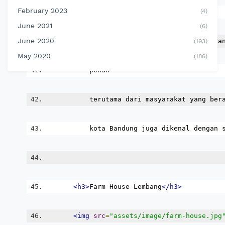
February 2023
(4)
<h2
id
=
"wisata"
>
Wisata
</h2>
June 2021
(6)
June 2020
<p>
Sejak dibukanya Jalan Tol Cipulara
(193)
May 2020
(186)
           pekan
           terutama dari masyarakat yang ber
           kota Bandung juga dikenal dengan 
<h3>
Farm House Lembang
</h3>
<img
src
=
"assets/image/farm-house.jpg