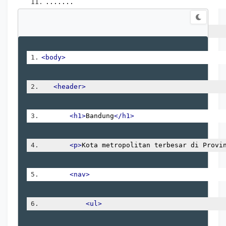
.......
</body>
<body>
<header>
<h1>
Bandung
</h1>
<p>
Kota metropolitan terbesar di Provi
<nav>
<ul>