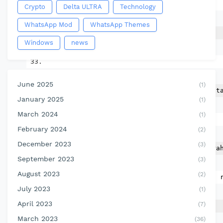
           di
Crypto
Delta ULTRA
Technology
WhatsApp Mod
WhatsApp Themes
           atas permukaan laut.
</p>
Windows
news
June 2025
(1)
<p>
Kota Bandung dialiri dua sungai ut
January 2025
(1)
March 2024
(1)
           sungainya
February 2024
(2)
December 2023
(3)
           yang pada umumnya mengalir ke ara
September 2023
(3)
August 2023
(2)
           demikian, Bandung selatan sangat 
July 2023
(1)
April 2023
(7)
March 2023
(36)