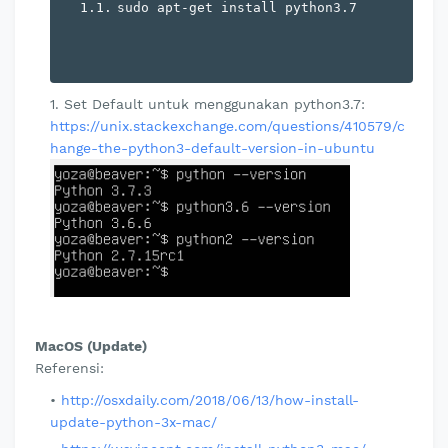
sudo apt
-
get
 install python3
.
7
Set Default untuk menggunakan python3.7:
https://unix.stackexchange.com/questions/410579/c
hange-the-python3-default-version-in-ubuntu
MacOS (Update)
Referensi:
http://osxdaily.com/2018/06/13/how-install-
update-python-3x-mac/