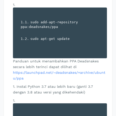
sudo 
add
-
apt
-
repository 
ppa
:
deadsnakes
/
ppa
sudo apt
-
get
 update
Panduan untuk menambahkan PPA Deadsnakes
secara lebih terinci dapat dilihat di
https://launchpad.net/~deadsnakes/+archive/ubunt
u/ppa
Instal Python 3.7 atau lebih baru (ganti 3.7
dengan 3.8 atau versi yang dikehendaki)