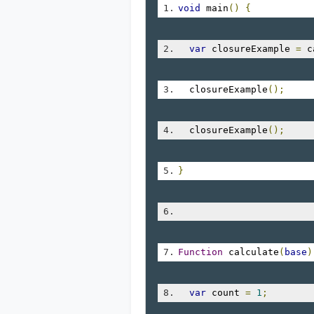
void
 main
()
{
var
 closureExample 
=
 c
  closureExample
();
  closureExample
();
}
Function
 calculate
(
base
)
var
 count 
=
1
;