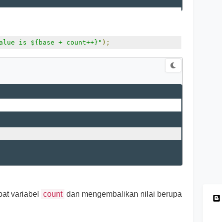
konsol akan tampil seperti berikut:
alue is ${base + count++}"
);
pat variabel
count
dan mengembalikan nilai berupa