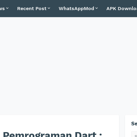
ws
Recent Post
WhatsAppMod
APK Downlo
Se
a Pemrograman Dart :