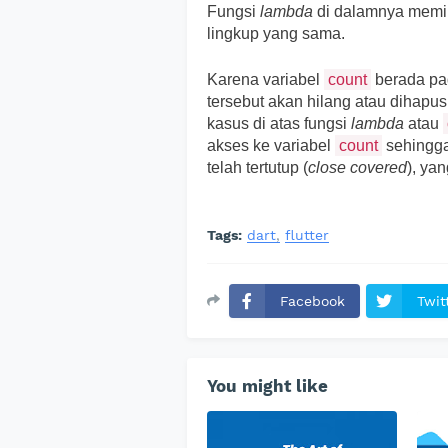
Fungsi
lambda
di dalamnya memil
lingkup yang sama.
Karena variabel
count
berada p
tersebut akan hilang atau dihapu
kasus di atas fungsi
lambda
atau
akses ke variabel
count
sehingga
telah tertutup (
close covered
), yan
Tags:
dart
flutter
Facebook
Twit
You might like