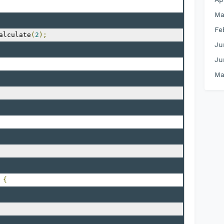
Ma
Fe
alculate
(
2
);
Ju
Ju
Ma
{