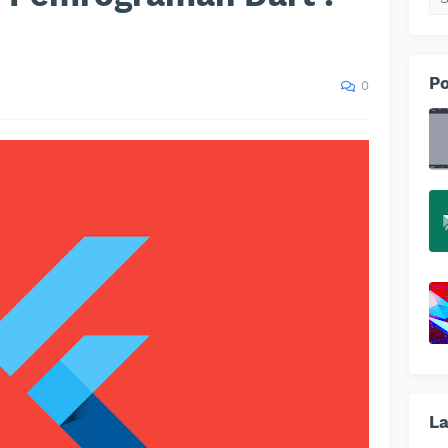
Po
0
La