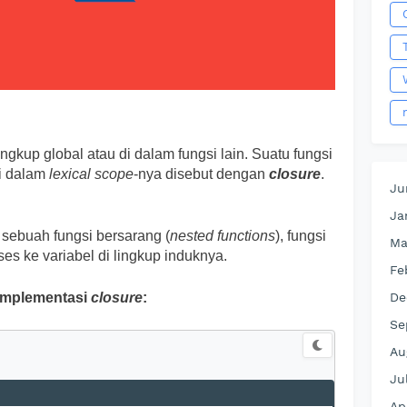
ngkup global atau di dalam fungsi lain. Suatu fungsi
i dalam
lexical scope
-nya disebut dengan
closure
.
Ju
Ja
sebuah fungsi bersarang (
nested functions
), fungsi
Ma
es ke variabel di lingkup induknya.
Fe
 implementasi
closure
:
De
Se
Au
Ju
Ap