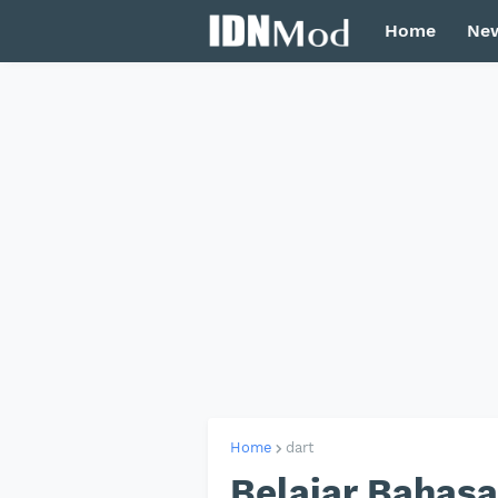
Home
Ne
Home
dart
Belajar Bahas