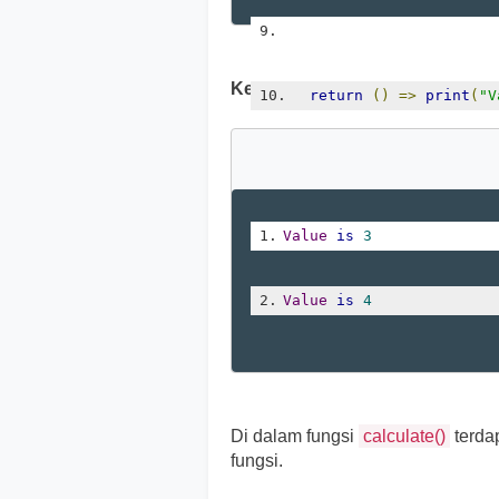
Ketika kode di atas dijalankan, 
return
()
=>
print
(
"V
}
Value
is
3
Value
is
4
Di dalam fungsi
calculate()
terda
fungsi.