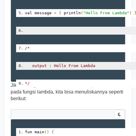
val message 
=
{
 println
(
"Hello From Lambda"
)
/*
   output : Hello From Lambda
*/
Jika kita ingin menambahkan sebuah parameter
pada fungsi lambda, kita bisa menuliskannya seperti
berikut:
fun main
()
{