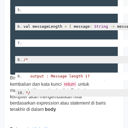
val messageLength 
=
{
 message
:
String
->
 mess
/*
   output : Message length 17
Bisa kita perhatikan, kita tidak membutuhkan tipe
kembalian dan kata kunci
return
untuk
mengembalikan sebuah nilai. Pada dasarnya,
*/
kompiler akan mengembalikan nilai
berdasarkan
expression
atau
statement
di baris
terakhir di dalam
body