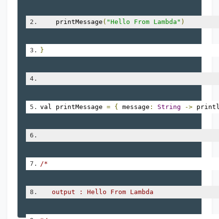
    printMessage
(
"Hello From Lambda"
)
}
val printMessage 
=
{
 message
:
String
->
 print
/*
   output : Hello From Lambda