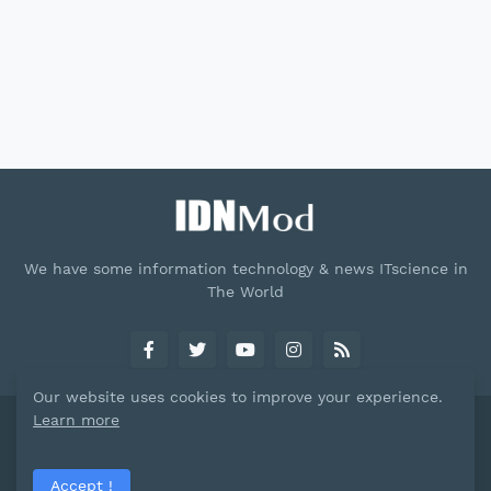
We have some information technology & news ITscience in
The World
Our website uses cookies to improve your experience.
Learn more
Paid by -
actionzonetutorial.com
Home
About
Privacy Policy
Terms & Conditions
Accept !