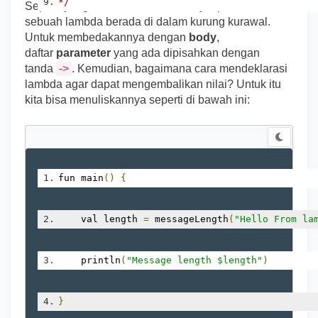
*/
Seperti yang disebutkan sebelumnya, parameter dari
sebuah lambda berada di dalam kurung kurawal.
Untuk membedakannya dengan
body
,
daftar
parameter
yang ada dipisahkan dengan
tanda
->
. Kemudian, bagaimana cara mendeklarasi
lambda agar dapat mengembalikan nilai? Untuk itu
kita bisa menuliskannya seperti di bawah ini:
fun main
()
{
    val length 
=
 messageLength
(
"Hello From la
    println
(
"Message length $length"
)
}